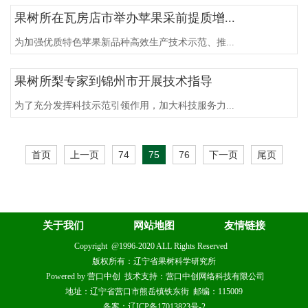
果树所在瓦房店市举办苹果采前提质增...
为加强优质特色苹果新品种高效生产技术示范、推...
果树所梨专家到锦州市开展技术指导
为了充分发挥科技示范引领作用，加大科技服务力...
首页
上一页
74
75
76
下一页
尾页
关于我们
网站地图
友情链接
Copyright @1996-2020 ALL Rights Reserved
版权所有：辽宁省果树科学研究所
Powered by 营口中创 技术支持：营口中创网络科技有限公司
地址：辽宁省营口市熊岳镇铁东街 邮编：115009
备案：辽ICP备17013823号-2