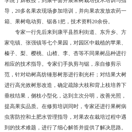
学院于辉教授，到康平县开展果树栽培技术培训与指
导，20多名果农现场参加培训，并向果农发放农药一
箱、果树电动剪、锯各1把，技术资料20余份。
专家一行先后来到康平县胜利街道、东升乡、方
家屯镇、张强镇等七个果园，对园区中栽植的苹果、
榛子、梨、樱桃、山楂、李、杏等不同果树品种进行
相应的技术指导。专家们手执剪与锯，亲自修剪示
范，针对幼树高纺锤形树形进行剃光杆；对结果大树
进行高光效树形改造，确定疏除大枝和背上枝培养下
垂枝结果，侧枝小型化，达到主次分明，改善光照，
提高果实品质。在修剪培训同时，专家还进行果树病
虫害防控和土肥水管理指导，对果农在栽培过程中遇
到的技术难题，进行了细心解答并提供了解决思路。