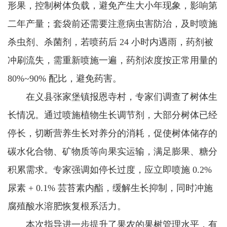
形果，控制树体负载，避免产生大小年现象，影响第
二年产量；套袋前还需要注意病虫害防治，及时喷施
杀虫剂、杀菌剂，若喷药后 24 小时内遇雨，药剂被
冲刷流失，需重新喷施一遍，药剂浓度按正常用量的
80%~90% 配比，避免药害。
在义县张家堡镇报恩寺村，专家们调查了树体生
长情况。通过喷施植物生长调节剂，大部分树体已经
停长，切断营养生长对养分的消耗，促使树体储存的
碳水化合物、矿物质等向果实运输，满足膨果、糖分
积累需求。专家强调如停长过度，应立即喷施 0.2%
尿素 + 0.1% 芸苔素内酯，缓解生长抑制，同时冲施
腐殖酸水溶肥恢复根系活力。
本次指导进一步提升了果农的果树管理水平，有